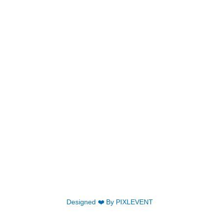
Youpiland est un parc de jeux pour les enfants de
1 à 12 ans, situé à Marcory Résidentiel. Suivez
notre actualité sur nos différentes pages
.
YOUPILAND
A PROPOS
ACTIVITÉS
ANNIV
HORAIRES
NEWS
CONTACT
Nom
&
Prénoms
Adresse
Email
ENVOYER
Designed ❤️ By PIXLEVENT